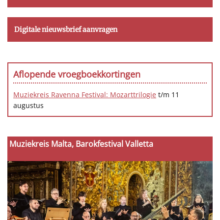
Digitale nieuwsbrief aanvragen
Aflopende vroegboekkortingen
Muziekreis Ravenna Festival: Mozarttrilogie
t/m 11
augustus
Muziekreis Malta, Barokfestival Valletta