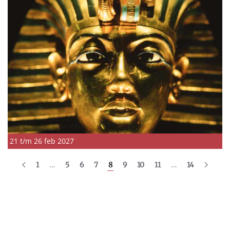
21 t/m 26 feb 2027
1
…
5
6
7
8
9
10
11
…
14