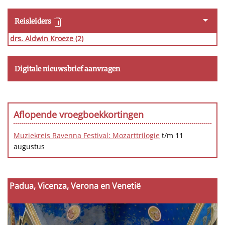
Reisleiders
drs. Aldwin Kroeze
(2)
Digitale nieuwsbrief aanvragen
Aflopende vroegboekkortingen
Muziekreis Ravenna Festival: Mozarttrilogie
t/m 11
augustus
Padua, Vicenza, Verona en Venetië