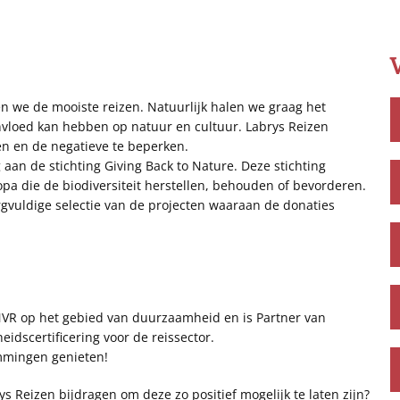
en we de mooiste reizen. Natuurlijk halen we graag het
invloed kan hebben op natuur en cultuur. Labrys Reizen
ren en de negatieve te beperken.
an de stichting Giving Back to Nature. Deze stichting
opa die de biodiversiteit herstellen, behouden of bevorderen.
rgvuldige selectie van de projecten waaraan de donaties
NVR op het gebied van duurzaamheid en is Partner van
idscertificering voor de reissector.
mmingen genieten!
s Reizen bijdragen om deze zo positief mogelijk te laten zijn?