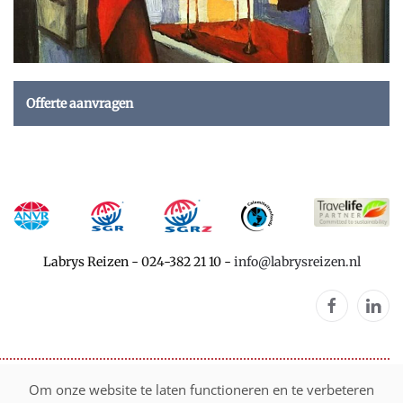
Offerte aanvragen
Labrys Reizen
-
024-382 21 10
-
info@labrysreizen.nl
©
2026
Labrys Reizen
Om onze website te laten functioneren en te verbeteren