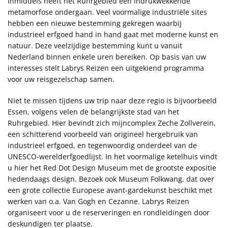
Inmiddels heeft het Ruhrgebied een indrukwekkende
metamorfose ondergaan. Veel voormalige industriële sites
hebben een nieuwe bestemming gekregen waarbij
industrieel erfgoed hand in hand gaat met moderne kunst en
natuur. Deze veelzijdige bestemming kunt u vanuit
Nederland binnen enkele uren bereiken. Op basis van uw
interesses stelt Labrys Reizen een uitgekiend programma
voor uw reisgezelschap samen.
Niet te missen tijdens uw trip naar deze regio is bijvoorbeeld
Essen, volgens velen de belangrijkste stad van het
Ruhrgebied. Hier bevindt zich mijncomplex Zeche Zollverein,
een schitterend voorbeeld van origineel hergebruik van
industrieel erfgoed, en tegenwoordig onderdeel van de
UNESCO-werelderfgoedlijst. In het voormalige ketelhuis vindt
u hier het Red Dot Design Museum met de grootste expositie
hedendaags design. Bezoek ook Museum Folkwang, dat over
een grote collectie Europese avant-gardekunst beschikt met
werken van o.a. Van Gogh en Cezanne. Labrys Reizen
organiseert voor u de reserveringen en rondleidingen door
deskundigen ter plaatse.