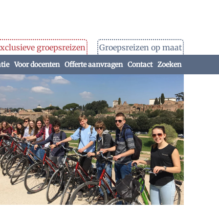
xclusieve groepsreizen
Groepsreizen op maat
tie
Voor docenten
Offerte aanvragen
Contact
Zoeken