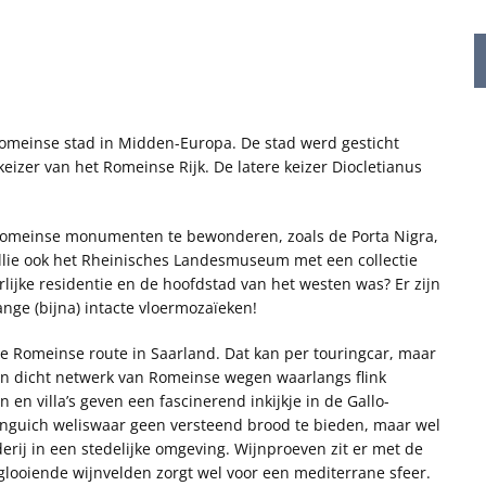
Romeinse stad in Midden-Europa. De stad werd gesticht
eizer van het Romeinse Rijk. De latere keizer Diocletianus
Romeinse monumenten te bewonderen, zoals de Porta Nigra,
ullie ook het Rheinisches Landesmuseum met een collectie
rlijke residentie en de hoofdstad van het westen was? Er zijn
nge (bijna) intacte vloermozaïeken!
e Romeinse route in Saarland. Dat kan per touringcar, maar
een dicht netwerk van Romeinse wegen waarlangs flink
en villa’s geven een fascinerend inkijkje in de Gallo-
onguich weliswaar geen versteend brood te bieden, maar wel
j in een stedelijke omgeving. Wijnproeven zit er met de
 glooiende wijnvelden zorgt wel voor een mediterrane sfeer.