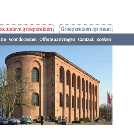
xclusieve groepsreizen
Groepsreizen op maat
tie
Voor docenten
Offerte aanvragen
Contact
Zoeken