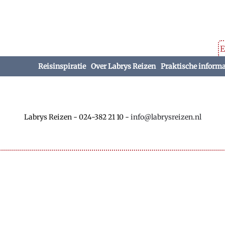
E
Reisinspiratie
Over Labrys Reizen
Praktische informa
Labrys Reizen
-
024-382 21 10
-
info@labrysreizen.nl