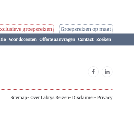
xclusieve groepsreizen
Groepsreizen op maat
tie
Voor docenten
Offerte aanvragen
Contact
Zoeken
Sitemap
-
Over Labrys Reizen
-
Disclaimer
-
Privacy