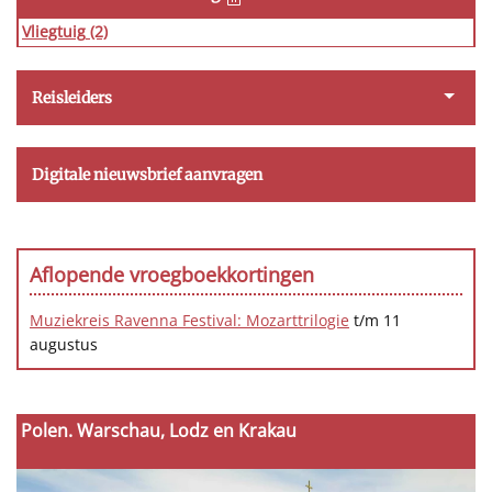
Vliegtuig
(2)
Reisleiders
Digitale nieuwsbrief aanvragen
Aflopende vroegboekkortingen
Muziekreis Ravenna Festival: Mozarttrilogie
t/m 11
augustus
Polen. Warschau, Lodz en Krakau