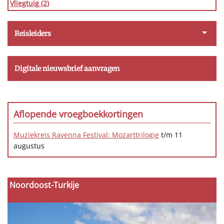
Vliegtuig
(2)
Reisleiders
Digitale nieuwsbrief aanvragen
Aflopende vroegboekkortingen
Muziekreis Ravenna Festival: Mozarttrilogie
t/m 11
augustus
Noordoost-Turkije