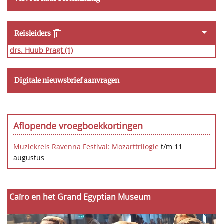
Reisleiders
drs. Huub Pragt
(1)
Digitale nieuwsbrief aanvragen
Aflopende vroegboekkortingen
Muziekreis Ravenna Festival: Mozarttrilogie
t/m 11
augustus
Caïro en het Grand Egyptian Museum