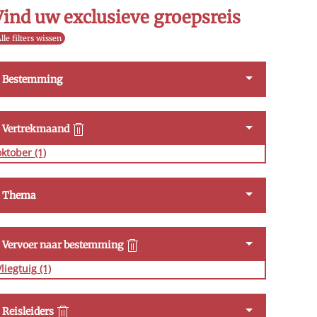
Vind uw exclusieve groepsreis
lle filters wissen
Bestemming
Vertrekmaand
oktober
(1)
Thema
Vervoer naar bestemming
Vliegtuig
(1)
Reisleiders