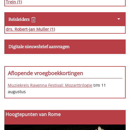
Trein
(1)
Reisleiders
drs. Robert-Jan Muller
(1)
Digitale nieuwsbrief aanvragen
Aflopende vroegboekkortingen
Muziekreis Ravenna Festival: Mozarttrilogie
t/m 11
augustus
Hoogtepunten van Rome