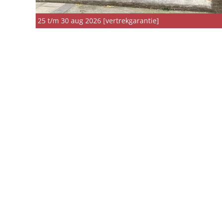
25 t/m 30 aug 2026 [vertrekgarantie]