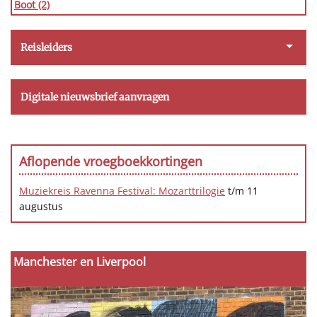
Boot
(2)
Reisleiders
Digitale nieuwsbrief aanvragen
Aflopende vroegboekkortingen
Muziekreis Ravenna Festival: Mozarttrilogie
t/m 11
augustus
Manchester en Liverpool