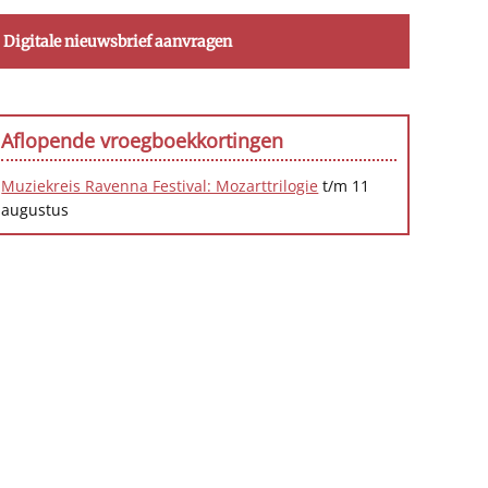
Digitale nieuwsbrief aanvragen
Aflopende vroegboekkortingen
Muziekreis Ravenna Festival: Mozarttrilogie
t/m 11
augustus